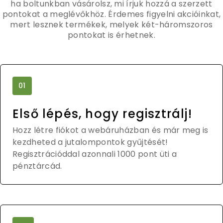
ha boltunkban vásárolsz, mi írjuk hozzá a szerzett
pontokat a meglévőkhöz. Érdemes figyelni akcióinkat,
mert lesznek termékek, melyek két-háromszoros
pontokat is érhetnek.
01
Első lépés, hogy regisztrálj!
Hozz létre fiókot a webáruházban és már meg is
kezdheted a jutalompontok gyűjtését!
Regisztrációddal azonnali 1000 pont üti a
pénztárcád.