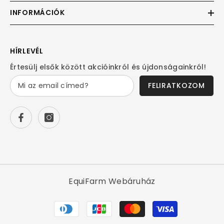
INFORMÁCIÓK
HÍRLEVÉL
Értesülj elsők között akcióinkról és újdonságainkról!
FELIRATKOZOM
EquiFarm Webáruház
Fizetési
módok