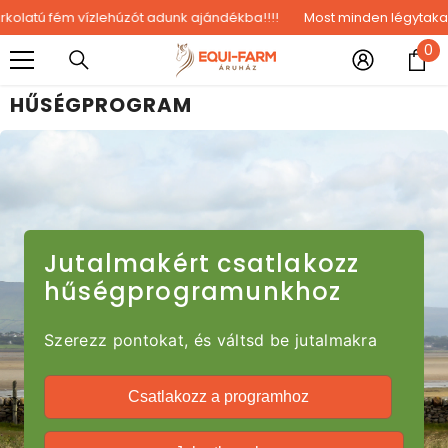
UGRÁS A TARTALOMHOZ
latú fém vízlehúzót adunk ajándékba!!!!
Most minden légytakaróho
0
0
e
HŰSÉGPROGRAM
Jutalmakért csatlakozz
hűségprogramunkhoz
Szerezz pontokat, és váltsd be jutalmakra
Csatlakozz a programhoz