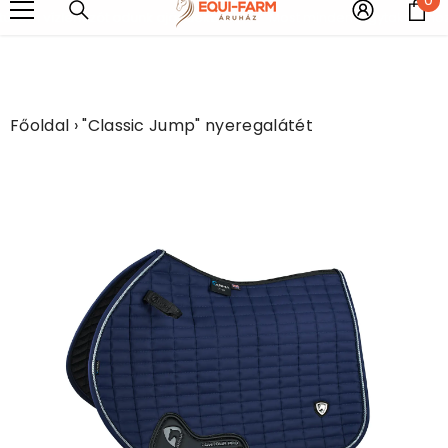
UGRÁS A TARTALOMHOZ
e
fém vízlehúzót adunk ajándékba!!!!
Most minden légytakaróhoz eg
Főoldal
›
"Classic Jump" nyeregalátét