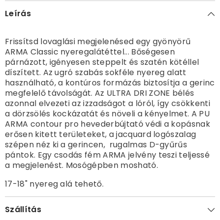
Leírás
Frissítsd lovaglási megjelenésed egy gyönyörű
ARMA Classic nyeregalátéttel... Bőségesen
párnázott, igényesen steppelt és szatén kötéllel
díszített. Az ugró szabás sokféle nyereg alatt
használható, a kontúros formázás biztosítja a gerinc
megfelelő távolságát. Az ULTRA DRI ZONE bélés
azonnal elvezeti az izzadságot a lóról, így csökkenti
a dörzsölés kockázatát és növeli a kényelmet. A PU
ARMA contour pro hevederbújtató védi a kopásnak
erősen kitett területeket, a jacquard logószalag
szépen néz ki a gerincen, rugalmas D-gyűrűs
pántok. Egy csodás fém ARMA jelvény teszi teljessé
a megjelenést. Mosógépben mosható.
17-18" nyereg alá tehető.
Szállítás