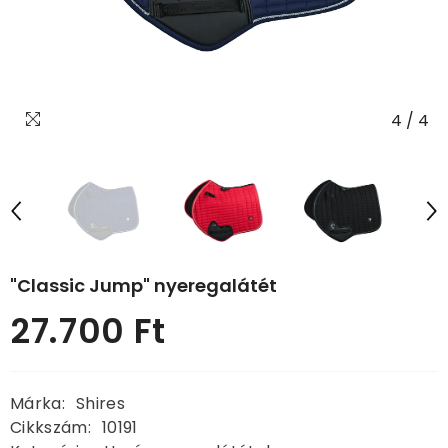
4
/
4
"Classic Jump" nyeregalátét
27.700 Ft
Normál
ár
Márka:
Shires
Cikkszám:
10191