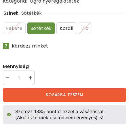
Kategória:
Ugró nyeregalátétek
Színek:
Sötétkék
Fekete
Sötétkék
Korall
Lila
Kérdezz minket
Mennyiség
&quot;Classic
&quot;Classic
Jump&quot;
Jump&quot;
nyeregalátét
nyeregalátét
mennyiségének
mennyiségének
KOSÁRBA TESZEM
csökkentése
növelése
Szerezz
1385
pontot ezzel a vásárlással!
(Akciós termék esetén nem érvényes) 🎉