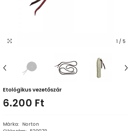
1
/
5
Etológikus vezetőszár
6.200 Ft
Normál
ár
Márka:
Norton