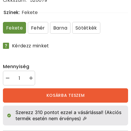
Cikkszám:
520079
Színek:
Fekete
Fekete
Fehér
Barna
Sötétkék
Kérdezz minket
Mennyiség
Etológikus
Etológikus
vezetőszár
vezetőszár
mennyiségének
mennyiségének
csökkentése
növelése
KOSÁRBA TESZEM
Szerezz
310
pontot ezzel a vásárlással! (Akciós
termék esetén nem érvényes) 🎉