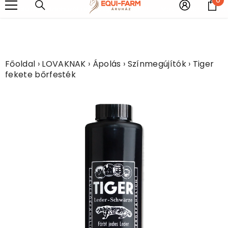
UGRÁS A TARTALOMHOZ
e
kolatú fém vízlehúzót adunk ajándékba!!!!
Most minden légytakar
Főoldal
›
LOVAKNAK
›
Ápolás
›
Színmegújítók
›
Tiger
fekete bőrfesték