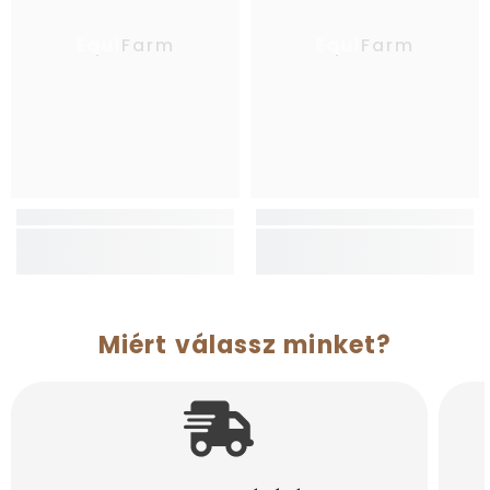
EquiFarm
EquiFarm
Miért válassz minket?