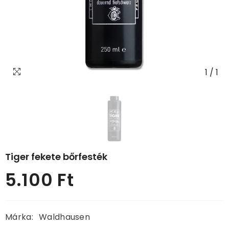
1
/
1
Tiger fekete bőrfesték
5.100 Ft
Normál
ár
Márka:
Waldhausen