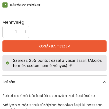
Kérdezz minket
Mennyiség
Tiger
Tiger
fekete
fekete
bőrfesték
bőrfesték
mennyiségének
mennyiségének
KOSÁRBA TESZEM
csökkentése
növelése
Szerezz
255
pontot ezzel a vásárlással! (Akciós
termék esetén nem érvényes) 🎉
Leírás
Fekete színű bőrfesték szerszámzat festésére.
Mélyen a bőr struktúrájába hatolva fejti ki hosszan