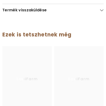
Termék visszaküldése
Ezek is tetszhetnek még
EquiFarm
EquiFarm