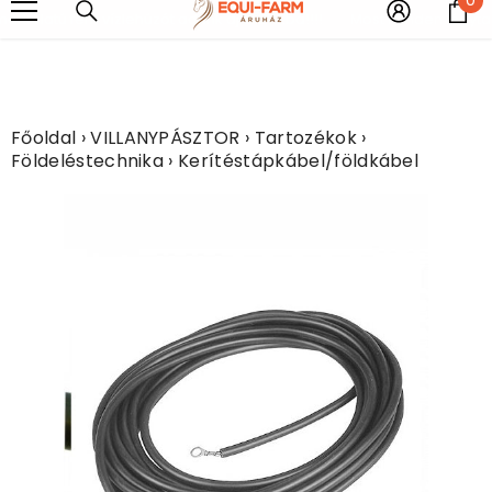
UGRÁS A TARTALOMHOZ
e
rkolatú fém vízlehúzót adunk ajándékba!!!!
Most minden légytakar
Főoldal
›
VILLANYPÁSZTOR
›
Tartozékok
›
Földeléstechnika
›
Kerítéstápkábel/földkábel