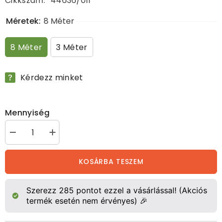
Cikkszám:
44636/011
Méretek:
8 Méter
8 Méter
3 Méter
Kérdezz minket
Mennyiség
Kerítéstápkábel/földkábel
Kerítéstápkábel/földkábel
mennyiségének
mennyiségének
csökkentése
növelése
KOSÁRBA TESZEM
Szerezz
285
pontot ezzel a vásárlással! (Akciós
termék esetén nem érvényes) 🎉