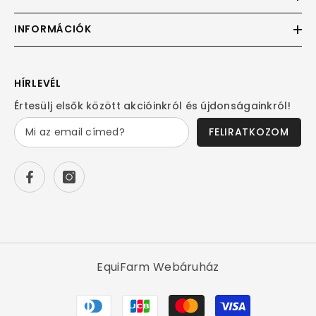
INFORMÁCIÓK
HÍRLEVÉL
Értesülj elsők között akcióinkról és újdonságainkról!
FELIRATKOZOM
EquiFarm Webáruház
Fizetési
módok