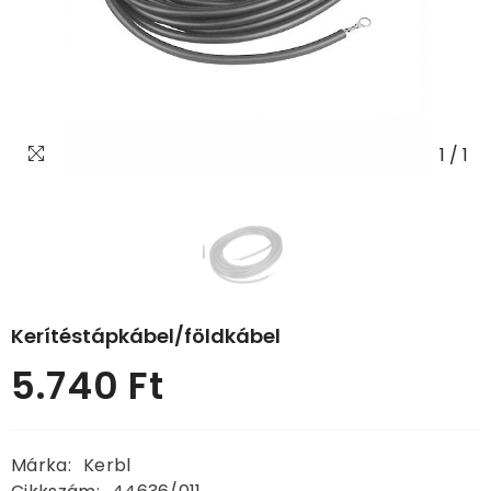
1
/
1
Kerítéstápkábel/földkábel
5.740 Ft
Normál
ár
Márka:
Kerbl