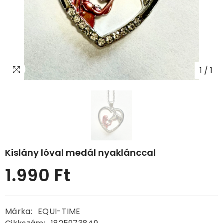
1
/
1
Kislány lóval medál nyaklánccal
1.990 Ft
Normál
ár
Márka:
EQUI-TIME