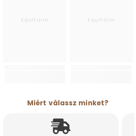
EquiFarm
EquiFarm
Miért válassz minket?