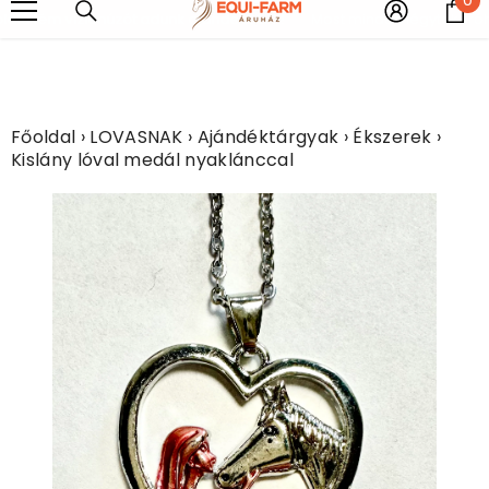
UGRÁS A TARTALOMHOZ
e
ú fém vízlehúzót adunk ajándékba!!!!
Most minden légytakaróhoz 
Főoldal
›
LOVASNAK
›
Ajándéktárgyak
›
Ékszerek
›
Kislány lóval medál nyaklánccal