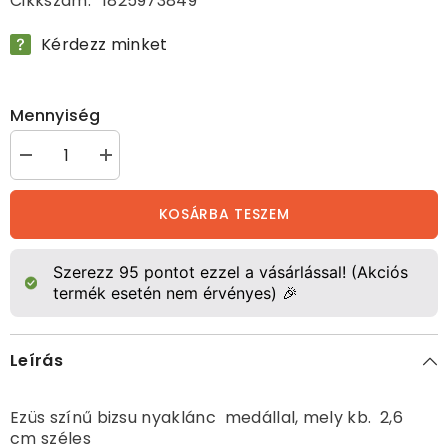
Cikkszám:
1825973849
Kérdezz minket
Mennyiség
Kislány
Kislány
lóval
lóval
medál
medál
nyaklánccal
nyaklánccal
KOSÁRBA TESZEM
mennyiségének
mennyiségének
csökkentése
növelése
Szerezz
95
pontot ezzel a vásárlással! (Akciós
termék esetén nem érvényes) 🎉
Leírás
Ezüs színű bizsu nyaklánc medállal, mely kb. 2,6
cm széles