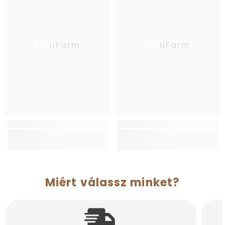
EquiFarm
EquiFarm
Miért válassz minket?