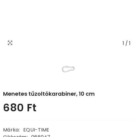
1
/
1
Menetes tűzoltókarabiner, 10 cm
680 Ft
Normál
ár
Márka:
EQUI-TIME