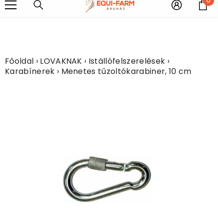
UGRÁS A TARTALOMHOZ
e
arkolatú fém vízlehúzót adunk ajándékba!!!!
Most minden légytaka
Főoldal
›
LOVAKNAK
›
Istállófelszerelések
›
Karabínerek
›
Menetes tűzoltókarabiner, 10 cm