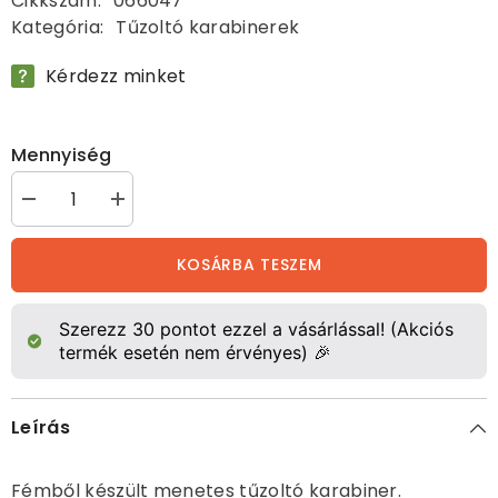
Cikkszám:
066047
Kategória:
Tűzoltó karabinerek
Kérdezz minket
Mennyiség
Menetes
Menetes
tűzoltókarabiner,
tűzoltókarabiner,
10
10
cm
cm
KOSÁRBA TESZEM
mennyiségének
mennyiségének
csökkentése
növelése
Szerezz
30
pontot ezzel a vásárlással! (Akciós
termék esetén nem érvényes) 🎉
Leírás
Fémből készült menetes tűzoltó karabiner.