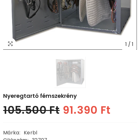
1
/
1
Nyeregtartó fémszekrény
105.500 Ft
91.390 Ft
Normál
Akciós
ár
ár
Márka:
Kerbl