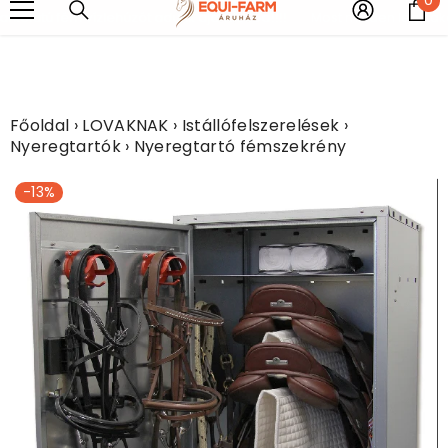
UGRÁS A TARTALOMHOZ
e
olatú fém vízlehúzót adunk ajándékba!!!!
Most minden légytakaróh
Főoldal
›
LOVAKNAK
›
Istállófelszerelések
›
Nyeregtartók
›
Nyeregtartó fémszekrény
-13%