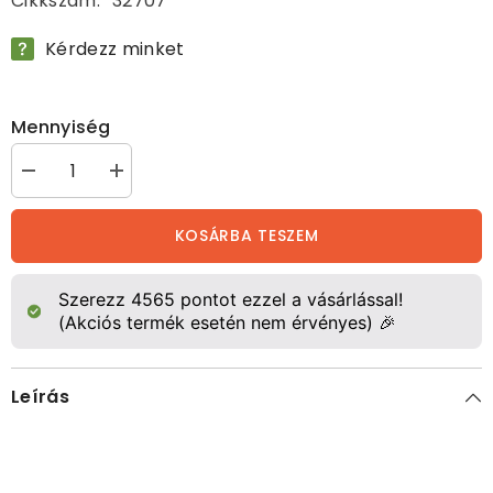
Cikkszám:
32707
Kérdezz minket
Mennyiség
Nyeregtartó
Nyeregtartó
fémszekrény
fémszekrény
mennyiségének
mennyiségének
csökkentése
növelése
KOSÁRBA TESZEM
Szerezz
4565
pontot ezzel a vásárlással!
(Akciós termék esetén nem érvényes) 🎉
Leírás