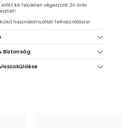
 előtt kis felületen végezzünk 24 órás
tesztet!
 külső használatra,állati felhasználásra!
s
& Biztonság
visszaküldése