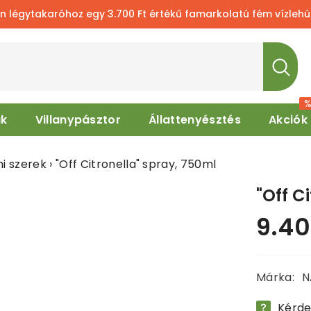
takaróhoz egy 3.700 Ft értékű famarkolatú fém vízlehúzót ad
ak
Villanypásztor
Állattenyésztés
Akciók
ni szerek
›
"Off Citronella" spray, 750ml
"Off C
9.40
Normál
ár
Márka:
N
Kérde