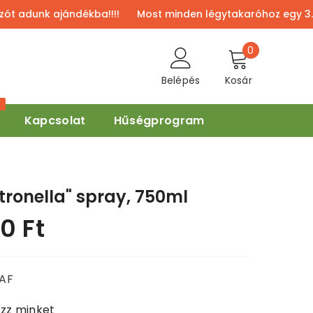
unk ajándékba!!!!
Most minden légytakaróhoz egy 3.700 Ft
0
0
elem
Belépés
Kosár
%
Kapcsolat
Hűségprogram
itronella" spray, 750ml
0 Ft
AF
zz minket