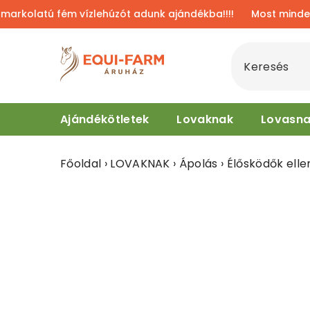
UGRÁS A TARTALOMHOZ
latú fém vízlehúzót adunk ajándékba!!!!
Most minden légy
Ajándékötletek
Lovaknak
Lovasn
Főoldal
›
LOVAKNAK
›
Ápolás
›
Élősködők elle