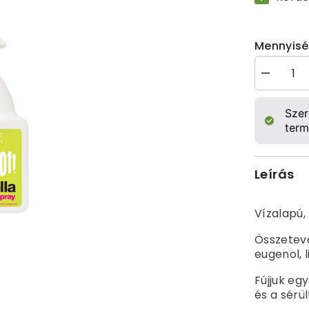
Mennyis
&quot;Off
Citronella&
spray,
750ml
Sze
mennyiség
term
csökkenté
Leírás
Vízalapú,
Összetevők
eugenol, l
Fújjuk eg
és a sérü