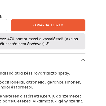
ég
KOSÁRBA TESZEM
&quot;Off
quot;
Citronella&quot;
spray,
750ml
rezz
470
pontot ezzel a vásárlással! (Akciós
ének
mennyiségének
ék esetén nem érvényes) 🎉
se
növelése
 használatra kész rovarriasztó spray.
:citronellal, citronellol, geraniol, limonén,
inalol és farnezol.
yenletesen a szőrzetre,kerüljük a szemeket
lt bőrfelületeket! Alkalmazzuk igény szerint.