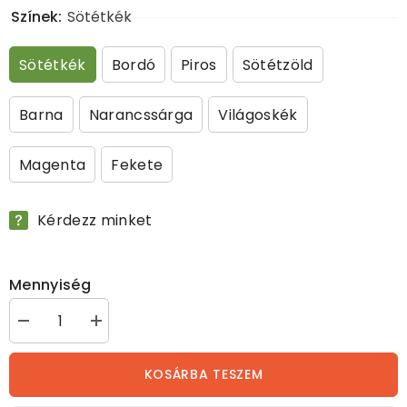
Színek:
Sötétkék
Sötétkék
Bordó
Piros
Sötétzöld
Barna
Narancssárga
Világoskék
Magenta
Fekete
Kérdezz minket
Mennyiség
Pánikkarabíneres
Pánikkarabíneres
vezetőszár
vezetőszár
mennyiségének
mennyiségének
csökkentése
növelése
KOSÁRBA TESZEM