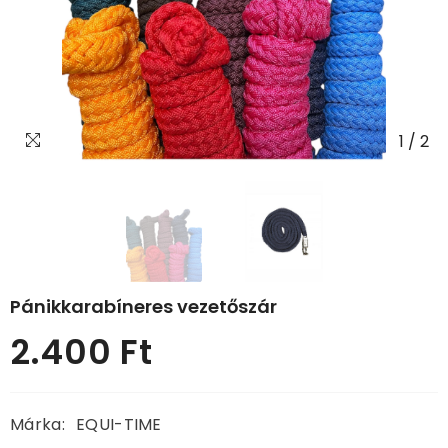
1
/
2
Pánikkarabíneres vezetőszár
2.400 Ft
Normál
ár
Márka:
EQUI-TIME