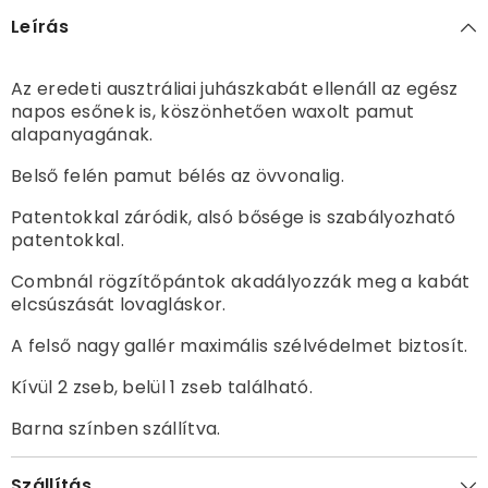
Leírás
Az eredeti ausztráliai juhászkabát ellenáll az egész
napos esőnek is, köszönhetően waxolt pamut
alapanyagának.
Belső felén pamut bélés az övvonalig.
Patentokkal záródik, alsó bősége is szabályozható
patentokkal.
Combnál rögzítőpántok akadályozzák meg a kabát
elcsúszását lovagláskor.
A felső nagy gallér maximális szélvédelmet biztosít.
Kívül 2 zseb, belül 1 zseb található.
Barna színben szállítva.
Szállítás