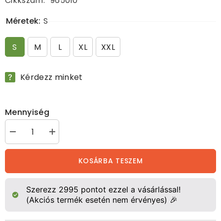
Cikkszám:
965010
Méretek:
S
S
M
L
XL
XXL
Kérdezz minket
Mennyiség
Ausztrál
Ausztrál
tipusú
tipusú
esőkabát,
esőkabát,
waxos
waxos
KOSÁRBA TESZEM
mennyiségének
mennyiségének
csökkentése
növelése
Szerezz
2995
pontot ezzel a vásárlással!
(Akciós termék esetén nem érvényes) 🎉