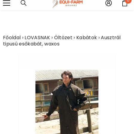
UGRÁS A TARTALOMHOZ
e
rkolatú fém vízlehúzót adunk ajándékba!!!!
Most minden légytakar
Főoldal
›
LOVASNAK
›
Öltözet
›
Kabátok
›
Ausztrál
tipusú esőkabát, waxos