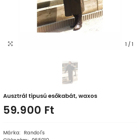
1
/
1
Ausztrál tipusú esőkabát, waxos
59.900 Ft
Normál
ár
Márka:
Randol's