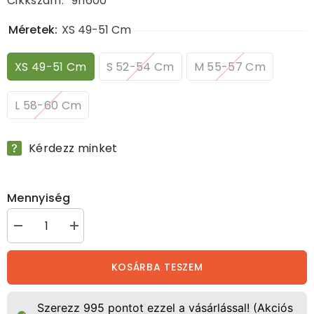
Cikkszám:
911600
Méretek:
XS 49-51 Cm
XS 49-51 Cm
S 52-54 Cm
M 55-57 Cm
L 58-60 Cm
Kérdezz minket
Mennyiség
&quot;Hepi&quot;
&quot;Hepi&quot;
lovaglókobak
lovaglókobak
mennyiségének
mennyiségének
csökkentése
növelése
KOSÁRBA TESZEM
Szerezz
995
pontot ezzel a vásárlással! (Akciós