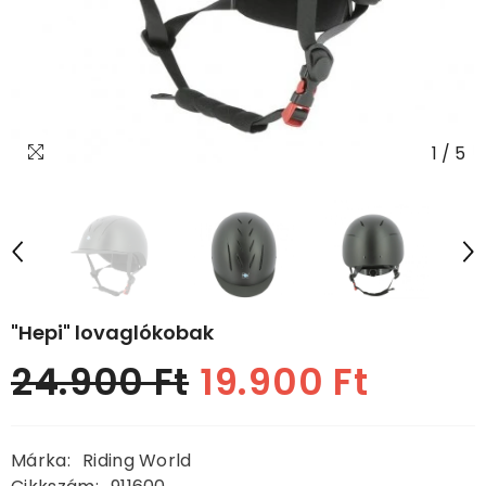
1
/
5
"Hepi" lovaglókobak
24.900 Ft
19.900 Ft
Normál
Akciós
ár
ár
Márka:
Riding World