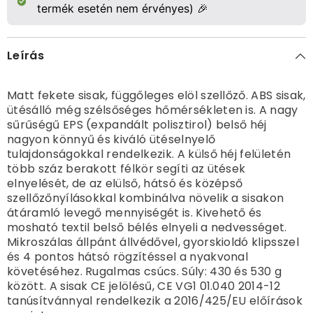
termék esetén nem érvényes) 🎉
Leírás
Matt fekete sisak, függőleges elöl szellőző. ABS sisak,
ütésálló még szélsőséges hőmérsékleten is. A nagy
sűrűségű EPS (expandált polisztirol) belső héj
nagyon könnyű és kiváló ütéselnyelő
tulajdonságokkal rendelkezik. A külső héj felületén
több száz berakott félkör segíti az ütések
elnyelését, de az elülső, hátsó és középső
szellőzőnyílásokkal kombinálva növelik a sisakon
átáramló levegő mennyiségét is. Kivehető és
mosható textil belső bélés elnyeli a nedvességet.
Mikroszálas állpánt állvédővel, gyorskioldó klipsszel
és 4 pontos hátsó rögzítéssel a nyakvonal
követéséhez. Rugalmas csúcs. Súly: 430 és 530 g
között. A sisak CE jelölésű, CE VG1 01.040 2014-12
tanúsítvánnyal rendelkezik a 2016/425/EU előírások