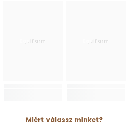
EquiFarm
EquiFarm
Miért válassz minket?