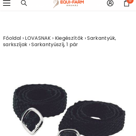
UGRÁS A TARTALOMHOZ
e
rkolatú fém vízlehúzót adunk ajándékba!!!!
Most minden légytakar
Főoldal
›
LOVASNAK
›
Kiegészítők
›
Sarkantyúk,
sarkszíjak
›
Sarkantyúszíj, 1 pár