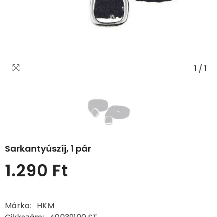
1
/
1
Sarkantyúszíj, 1 pár
1.290 Ft
Normál
ár
Márka:
HKM