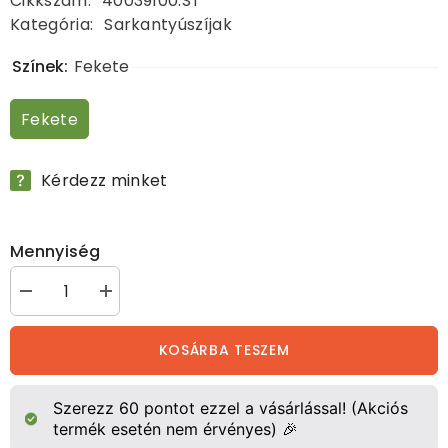
Cikkszám:
40039100.ST
Kategória:
Sarkantyúszíjak
Színek:
Fekete
Fekete
Kérdezz minket
Mennyiség
Sarkantyúszíj,
Sarkantyúszíj,
1
1
pár
pár
mennyiségének
mennyiségének
KOSÁRBA TESZEM
csökkentése
növelése
Szerezz
60
pontot ezzel a vásárlással! (Akciós
termék esetén nem érvényes) 🎉