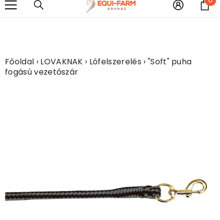
UGRÁS A TARTALOMHOZ
e
ú fém vízlehúzót adunk ajándékba!!!!
Most minden légytakaróhoz e
Főoldal
›
LOVAKNAK
›
Lófelszerelés
›
"Soft" puha
fogású vezetőszár