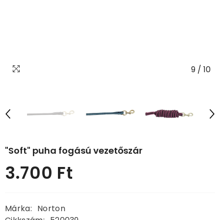
9
/
10
"Soft" puha fogású vezetőszár
3.700 Ft
Normál
ár
Márka:
Norton