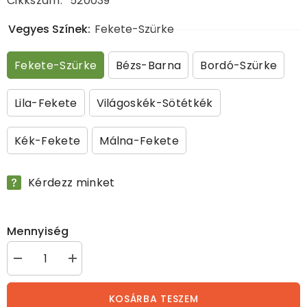
Cikkszám:
520039
Vegyes Színek:
Fekete-Szürke
Fekete-Szürke
Bézs-Barna
Bordó-Szürke
Lila-Fekete
Világoskék-Sötétkék
Kék-Fekete
Málna-Fekete
Kérdezz minket
Mennyiség
&quot;Soft&quot;
&quot;Soft&quot;
puha
puha
fogású
fogású
vezetőszár
vezetőszár
KOSÁRBA TESZEM
mennyiségének
mennyiségének