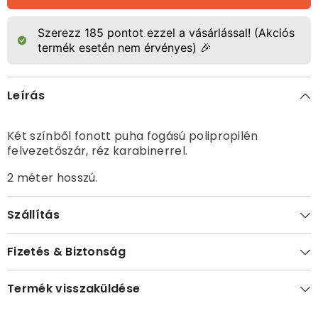
csökkentése
növelése
Szerezz
185
pontot ezzel a vásárlással! (Akciós
termék esetén nem érvényes) 🎉
Leírás
Két színből fonott puha fogású polipropilén
felvezetőszár, réz karabinerrel.
2 méter hosszú.
Szállítás
Fizetés & Biztonság
Termék visszaküldése