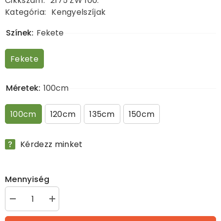
Cikkszám:
2175 ZW 100.
Kategória:
Kengyelszíjak
Színek:
Fekete
Fekete
Méretek:
100cm
100cm
120cm
135cm
150cm
Kérdezz minket
Mennyiség
&quot;Basic&quot;
&quot;Basic&quot;
nylon
nylon
kengyelszíj
kengyelszíj