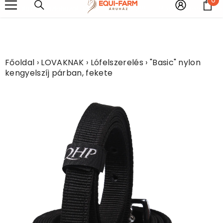
UGRÁS A TARTALOMHOZ
e
kolatú fém vízlehúzót adunk ajándékba!!!!
Most minden légytakar
Főoldal
›
LOVAKNAK
›
Lófelszerelés
›
"Basic" nylon
kengyelszíj párban, fekete