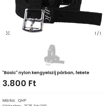
1
/
1
"Basic" nylon kengyelszíj párban, fekete
3.800 Ft
Normál
ár
Márka:
QHP