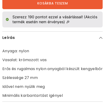
párban,
párban,
KOSÁRBA TESZEM
fekete
fekete
mennyiségének
mennyiségének
csökkentése
növelése
Szerezz
190
pontot ezzel a vásárlással! (Akciós
termék esetén nem érvényes) 🎉
Leírás
Anyaga: nylon
Vasalat: krómozott vas
Erős és rugalmas nylon anyagból készült kengyelbőr
Szélessége 27 mm
Idővel nem nyúlik meg
Minimális karbantartást igényel