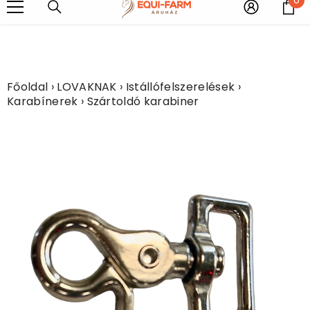
UGRÁS A TARTALOMHOZ
e
rkolatú fém vízlehúzót adunk ajándékba!!!!
Most minden légytakar
Főoldal
›
LOVAKNAK
›
Istállófelszerelések
›
Karabínerek
›
Szártoldó karabiner