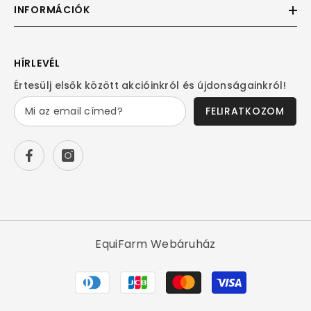
INFORMÁCIÓK
HÍRLEVÉL
Értesülj elsők között akcióinkról és újdonságainkról!
FELIRATKOZOM
EquiFarm Webáruház
Fizetési
módok