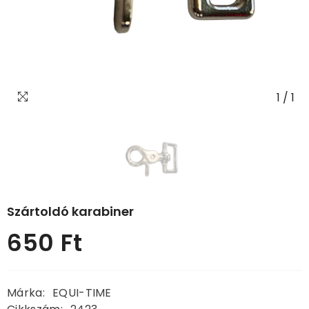
1
/
1
Szártoldó karabiner
650 Ft
Normál
ár
Márka:
EQUI-TIME