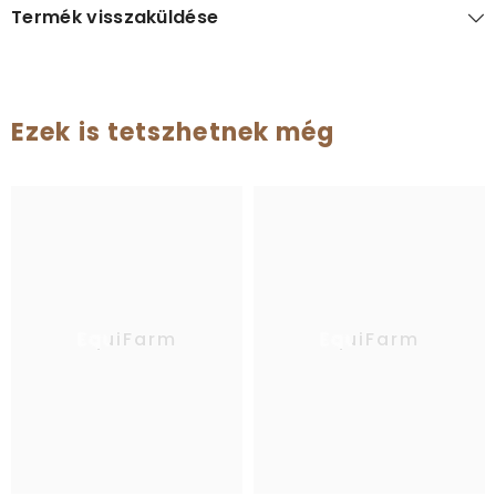
Termék visszaküldése
Ezek is tetszhetnek még
EquiFarm
EquiFarm