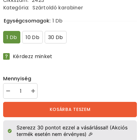
Cikkszám:
2423
Kategória:
Szártoldó karabiner
Egységcsomagok:
1 Db
1 Db
10 Db
30 Db
Kérdezz minket
Mennyiség
Szártoldó
Szártoldó
karabiner
karabiner
mennyiségének
mennyiségének
csökkentése
növelése
KOSÁRBA TESZEM
Szerezz
30
pontot ezzel a vásárlással! (Akciós
termék esetén nem érvényes) 🎉